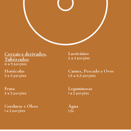
Cereais e derivados,
Lacticínios
Tubérculos
2 a 3 porções
4 a 11 porções
Hortícolas
Carnes, Pescado e Ovos
3 a 5 porções
1,5 a 4,5 porções
Fruta
Leguminosas
3 a 5 porções
1 a 2 porções
Gorduras e Óleos
Água
1 a 3 porções
1,5L