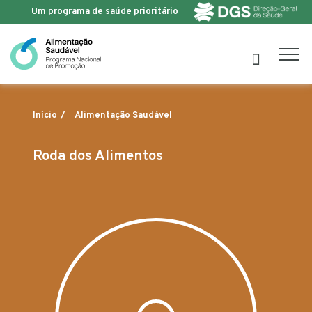
Um programa de saúde prioritário
Saltar para o conteúdo
Alimentação Saudável
Início
Roda dos Alimentos