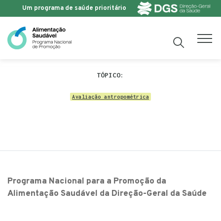
Um programa de saúde prioritário
Saltar para o conteúdo
TÓPICO:
Avaliação antropométrica
Programa Nacional para a Promoção da
Alimentação Saudável da Direção-Geral da Saúde