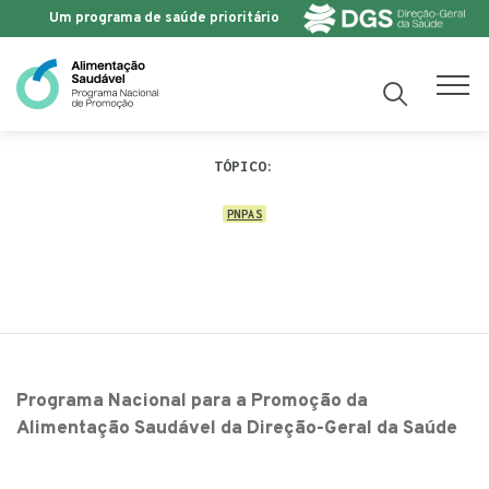
Um programa de saúde prioritário
Saltar para o conteúdo
TÓPICO:
PNPAS
Programa Nacional para a Promoção da
Alimentação Saudável da Direção-Geral da Saúde