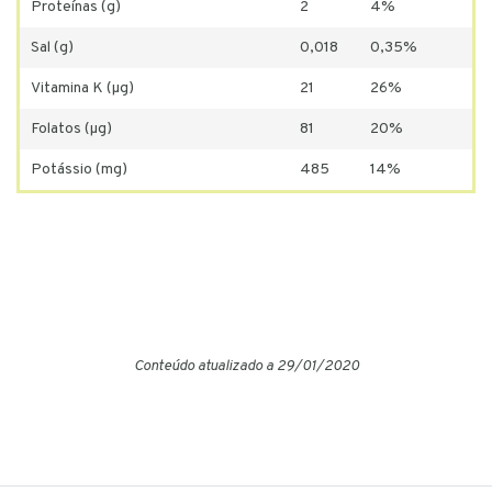
Proteínas (g)
2
4%
Sal (g)
0,018
0,35%
Vitamina K (µg)
21
26%
Folatos (µg)
81
20%
Potássio (mg)
485
14%
Conteúdo atualizado a 29/01/2020