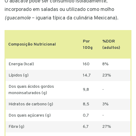
O abacate pode ser consumido isoladamente,
incorporado em saladas ou utilizado como molho
(guacamole
– iguaria típica da culinária Mexicana).
Por
%DDR
Composição Nutricional
100g
(adultos)
Energia (kcal)
160
8%
Lípidos (g)
14,7
23%
Dos quais ácidos gordos
9,8
-
monoinsaturados (g)
Hidratos de carbono (g)
8,5
3%
Dos quais açúcares (g)
0,7
-
Fibra (g)
6,7
27%