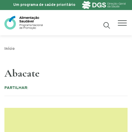
Um programa de saúde prioritário
Saltar para o conteúdo
Início
Abacate
PARTILHAR: