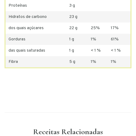
Proteínas
3 g
Hidratos de carbono
23 g
dos quais açúcares
22 g
25%
17%
Gorduras
1 g
1%
61%
das quais saturadas
1 g
< 1 %
< 1 %
Fibra
5 g
1%
1%
Receitas Relacionadas