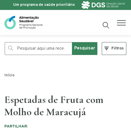
Um programa de saúde prioritário
Saltar para o conteúdo
Pesquisar
Filtros
Início
Espetadas de Fruta com
Molho de Maracujá
PARTILHAR: