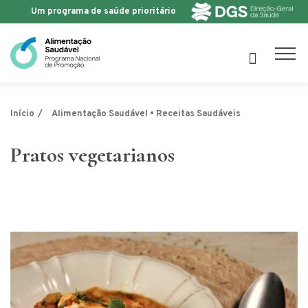
Um programa de saúde prioritário
Saltar para o conteúdo
Início
Alimentação Saudável • Receitas Saudáveis
Pratos vegetarianos