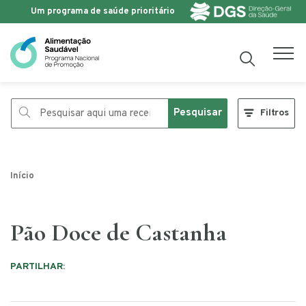
Um programa de saúde prioritário
Saltar para o conteúdo
Pesquisar
Filtros
Início
Pão Doce de Castanha
PARTILHAR: