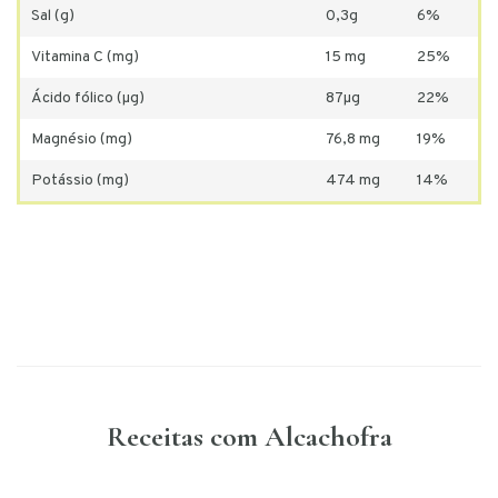
Sal (g)
0,3g
6%
Vitamina C (mg)
15 mg
25%
Ácido fólico (µg)
87µg
22%
Magnésio (mg)
76,8 mg
19%
Potássio (mg)
474 mg
14%
Receitas com Alcachofra