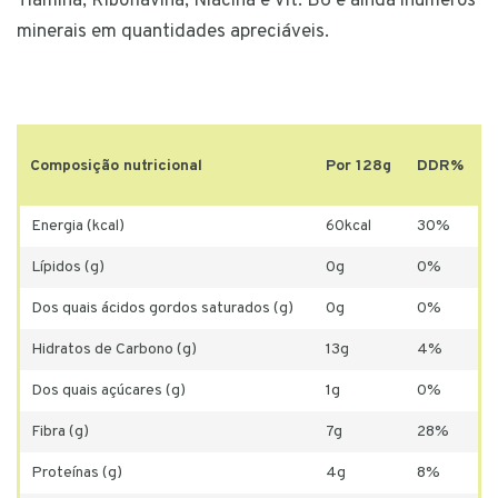
Tiamina, Riboflavina, Niacina e Vit. B6 e ainda inúmeros
minerais em quantidades apreciáveis.
Composição nutricional
Por 128g
DDR%
Energia (kcal)
60kcal
30%
Lípidos (g)
0g
0%
Dos quais ácidos gordos saturados (g)
0g
0%
Hidratos de Carbono (g)
13g
4%
Dos quais açúcares (g)
1g
0%
Fibra (g)
7g
28%
Proteínas (g)
4g
8%