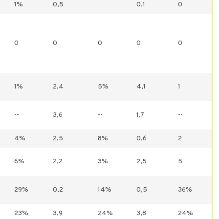
1%
0,5
0,1
0
0
0
0
0
0
1%
2,4
5%
4,1
1
--
3,6
--
1,7
--
4%
2,5
8%
0,6
2
6%
2,2
3%
2,5
5
29%
0,2
14%
0,5
36%
23%
3,9
24%
3,8
24%