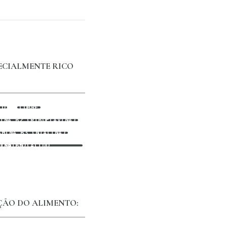
PECIALMENTE RICO
IO
COBRE
MINA B2 (RIBOFLAVINA)
AMINA B3 (NIACINA)
(ÁCIDO PANTOTÉNICO)
ÇÃO DO ALIMENTO: