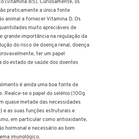
co (vitamina B5). Curiosamente, os
são praticamente a única fonte
ão animal a fornecer Vitamina D. Os
uantidades muito apreciáveis de
de grande importância na regulação da
edução do risco de doença renal, doença
 provavelmente, ter um papel
a do estado de saúde dos doentes
alimento é ainda uma boa fonte de
re. Realce-se o papel do selénio (100g
m quase metade das necessidades
) e as suas funções estruturais e
smo, em particular como antioxidante,
ão hormonal e necessário ao bom
tema imunológico.