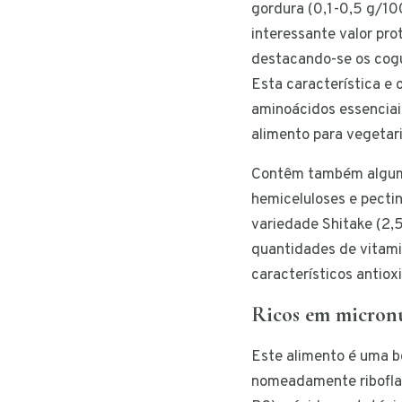
gordura (0,1-0,5 g/10
interessante valor pro
destacando-se os cog
Esta característica e 
aminoácidos essenciai
alimento para vegetar
Contêm também algum
hemiceluloses e pecti
variedade Shitake (2,5
quantidades de vitami
característicos antiox
Ricos em micronu
Este alimento é uma b
nomeadamente riboflav