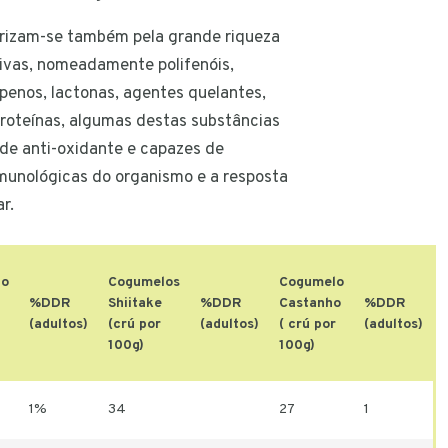
rizam-se também pela grande riqueza
ivas, nomeadamente polifenóis,
penos, lactonas, agentes quelantes,
proteínas, algumas destas substâncias
e anti-oxidante e capazes de
imunológicas do organismo e a resposta
r.
lo
Cogumelos
Cogumelo
%DDR
Shiitake
%DDR
Castanho
%DDR
(adultos)
(crú por
(adultos)
( crú por
(adultos)
100g)
100g)
1%
34
27
1