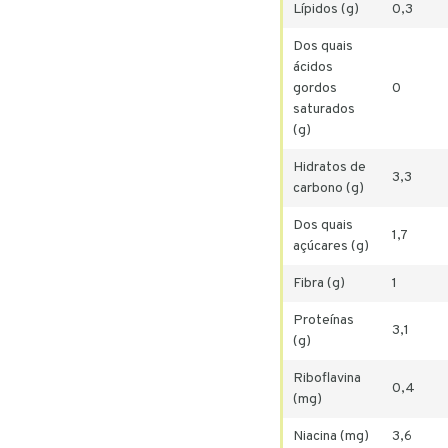
Lípidos (g)
0,3
Dos quais
ácidos
gordos
0
saturados
(g)
Hidratos de
3,3
carbono (g)
Dos quais
1,7
açúcares (g)
Fibra (g)
1
Proteínas
3,1
(g)
Riboflavina
0,4
(mg)
Niacina (mg)
3,6