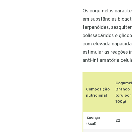
Os cogumelos caracte
em substâncias bioact
terpenóides, sesquiter
polissacáridos e glico
com elevada capacidad
estimular as reações 
anti-inflamatória celula
Cogume
Composição
Branco
nutricional
(crú por
100g)
Energia
22
(kcal)