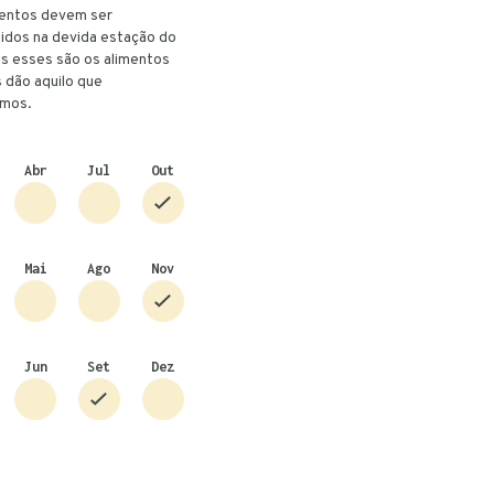
mentos devem ser
idos na devida estação do
is esses são os alimentos
 dão aquilo que
amos.
Abr
Jul
Out
Mai
Ago
Nov
Jun
Set
Dez