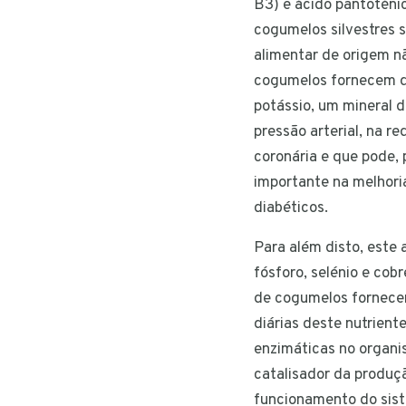
B3) e ácido pantoténi
cogumelos silvestres 
alimentar de origem n
cogumelos fornecem q
potássio, um mineral 
pressão arterial, na r
coronária e que pode,
importante na melhori
diabéticos.
Para além disto, este 
fósforo, selénio e cob
de cogumelos fornece
diárias deste nutriente
enzimáticas no organi
catalisador da produç
funcionamento do sis