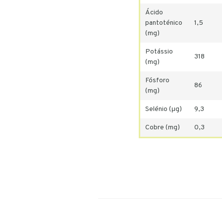
Ácido
pantoténico
1,5
(mg)
Potássio
318
(mg)
Fósforo
86
(mg)
Selénio (μg)
9,3
Cobre (mg)
0,3