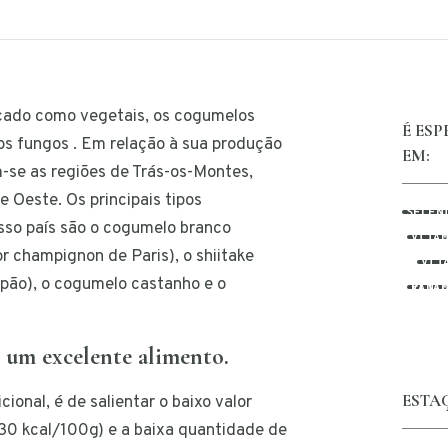
cado como vegetais, os cogumelos
É ES
s fungos . Em relação à sua produção
EM:
se as regiões de Trás-os-Montes,
 e Oeste. Os principais tipos
SELÉN
sso país são o cogumelo branco
VITA
 champignon de Paris), o shiitake
VIT
pão), o cogumelo castanho e o
VITAMINA B5 
 um excelente alimento.
ESTA
cional, é de salientar o baixo valor
-30 kcal/100g) e a baixa quantidade de