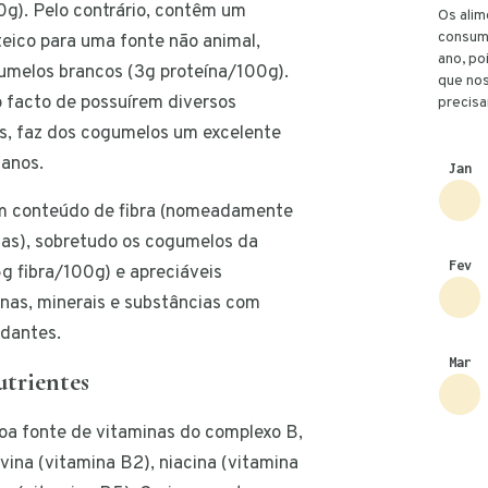
0g). Pelo contrário, contêm um
Os ali
consum
teico para uma fonte não animal,
ano, po
umelos brancos (3g proteína/100g).
que nos
o facto de possuírem diversos
precis
s, faz dos cogumelos um excelente
ianos.
Jan
 conteúdo de fibra (nomeadamente
nas), sobretudo os cogumelos da
Fev
g fibra/100g) e apreciáveis
nas, minerais e substâncias com
idantes.
Mar
trientes
oa fonte de vitaminas do complexo B,
ina (vitamina B2), niacina (vitamina