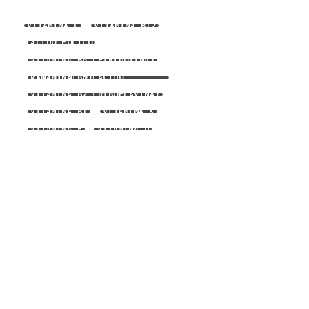
VITAMINA C
VITAMINA B12
ÁCIDO FÓLICO
VITAMINA B6 (PIRIDOXINA)
VITAMINA B5 (ÁCIDO PANTOTÉNICO)
VITAMINA B2 (RIBOFLAVINA)
VITAMINA B1
VITAMINA K
VITAMINA E
VITAMINA D