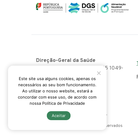
Direção-Geral da Saúde
Alameda Afonso Henriques, 45 1049-
005 Lisboa
Este site usa alguns cookies, apenas os
necessários ao seu bom funcionamento.
pnpas@dgs.pt
Ao utilizar o nosso website, estará a
concordar com esse uso, de acordo com
nossa Política de Privacidade
Acessibilidade
Politica da Privacidade
Aceitar
© 2026 PNPAS, Todos os direitos reservados