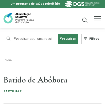
Um programa de saúde prioritário
Saltar para o conteúdo
Pesquisar
Filtros
Início
Batido de Abóbora
PARTILHAR: