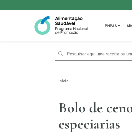
Saltar para o conteúdo
PNPAS
Al
Início
Bolo de ceno
especiarias