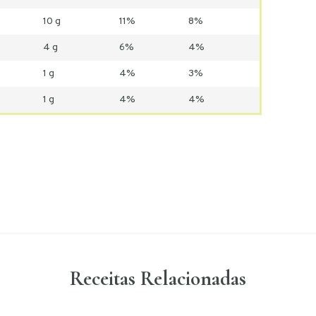
10 g
11%
8%
4 g
6%
4%
1 g
4%
3%
1 g
4%
4%
Receitas Relacionadas