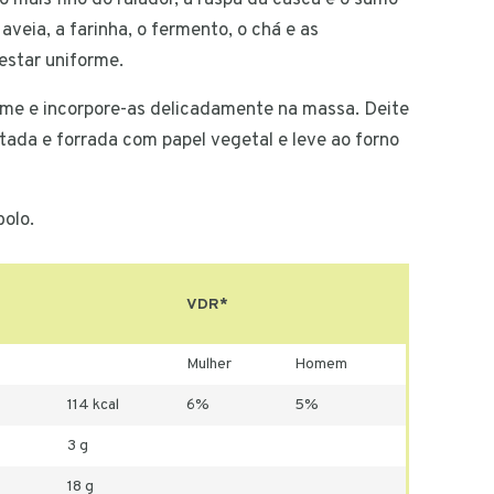
o mais fino do ralador, a raspa da casca e o sumo
aveia, a farinha, o fermento, o chá e as
estar uniforme.
rme e incorpore-as delicadamente na massa. Deite
ada e forrada com papel vegetal e leve ao forno
bolo.
VDR*
Mulher
Homem
114 kcal
6%
5%
3 g
18 g