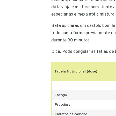
cenoura, finamente ralada no criv
da laranja e misture bem. Junte a 
especiarias e mexa até a mistura 
Bata as claras em castelo bem fi
tudo numa forma previamente unt
durante 30 minutos.
Dica: Pode congelar as fatias de 
Tabela Nutricional (dose)
Energia
Proteínas
Hidratos de carbono