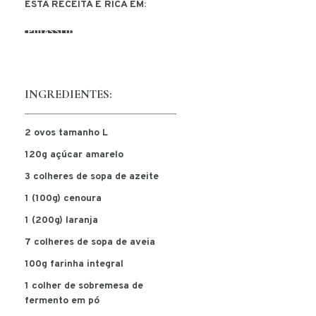
ESTA RECEITA É RICA EM:
POTÁSSIO
INGREDIENTES:
2 ovos tamanho L
120g açúcar amarelo
3 colheres de sopa de azeite
1 (100g) cenoura
1 (200g) laranja
7 colheres de sopa de aveia
100g farinha integral
1 colher de sobremesa de
fermento em pó